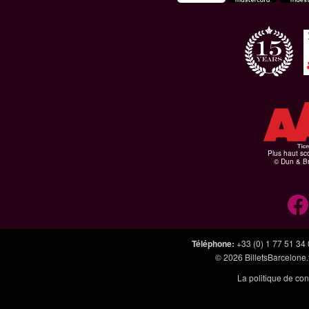
Plus haut sco
© Dun & Br
Téléphone
:
+33 (0) 1 77 51 34
© 2026
BilletsBarcelone.
La politique de con