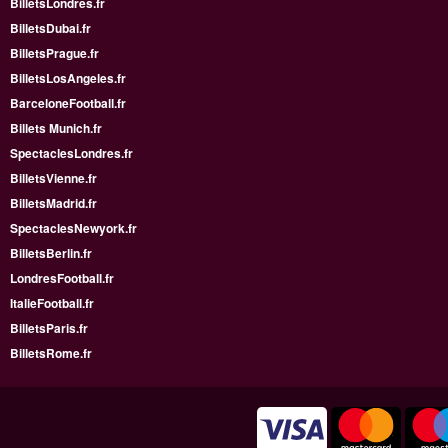
BilletsLondres.fr
BilletsDubai.fr
BilletsPrague.fr
BilletsLosAngeles.fr
BarceloneFootball.fr
Billets Munich.fr
SpectaclesLondres.fr
BilletsVienne.fr
BilletsMadrid.fr
SpectaclesNewyork.fr
BilletsBerlin.fr
LondresFootball.fr
ItalieFootball.fr
BilletsParis.fr
BilletsRome.fr