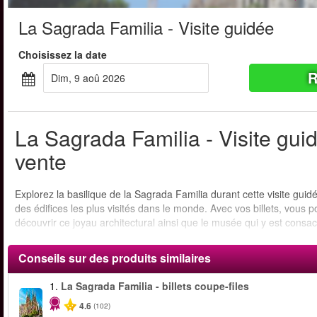
La Sagrada Familia - Visite guidée
Choisissez la date
R
dim, 9 aoû 2026
La Sagrada Familia - Visite guid
vente
Explorez la basilique de la Sagrada Familia durant cette visite gui
des édifices les plus visités dans le monde. Avec vos billets, vous p
découvrir ce joyau architectural ainsi que le musée qui y est consa
Conseils sur des produits similaires
1.
La Sagrada Familia - billets coupe-files
4.6
(102)