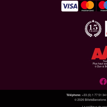
Plus haut sco
© Dun & Br
Téléphone
:
+33 (0) 1 77 51 34
© 2026
BilletsBarcelone.
La politique de con