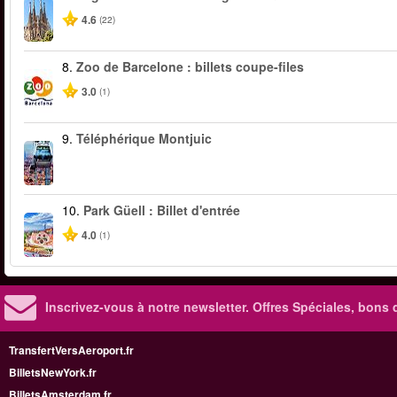
4.6
(22)
8.
Zoo de Barcelone : billets coupe-files
3.0
(1)
9.
Téléphérique Montjuic
10.
Park Güell : Billet d'entrée
4.0
(1)
Inscrivez-vous à notre newsletter. Offres Spéciales, bons 
TransfertVersAeroport.fr
BilletsNewYork.fr
BilletsAmsterdam.fr