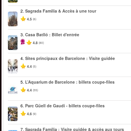
2.
Sagrada Familia & Accès à une tour
4.5
(6)
3.
Casa Batlló : Billet d'entrée
4.8
(80)
4.
Sites principaux de Barcelone : Visite guidée
4.4
(5)
5.
L’Aquarium de Barcelone : billets coupe-files
4.4
(55)
6.
Parc Güell de Gaudi - billets coupe-files
4.6
(9)
7.
Sagrada Família : Visite guidée & accès aux tours