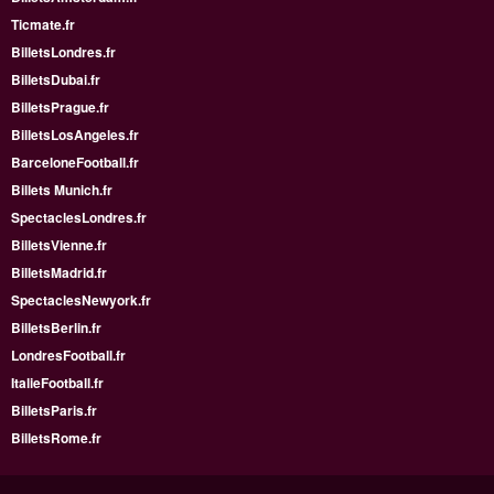
Ticmate.fr
BilletsLondres.fr
BilletsDubai.fr
BilletsPrague.fr
BilletsLosAngeles.fr
BarceloneFootball.fr
Billets Munich.fr
SpectaclesLondres.fr
BilletsVienne.fr
BilletsMadrid.fr
SpectaclesNewyork.fr
BilletsBerlin.fr
LondresFootball.fr
ItalieFootball.fr
BilletsParis.fr
BilletsRome.fr